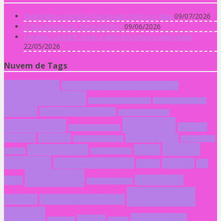
Excelentes empresas fracassam todos os dias
09/07/2026
O fim da era dos fornecedores
09/06/2026
Creative Content: onde a ideia encontra a velocidade
22/05/2026
Nuvem de Tags
agencia mantra
agência; agência de marketing digital;
agência mantra
atenção do consumidor
autenticidade digital
branding
branding e performance
calendário editorial
conteúdo
comunicação
conteúdo
comunicação digital
inteligente
conversão
e-mail marketing
Dia do Consumidor
economia da
inbound
funil de vendas
google
atenção
gatilhos mentais
marketing
inteligência artificial
liderança
internet
loja
marketing
marketing de
virtual
marketing com IA
marketing
conteúdo
marketing de influência
digital
planejamento
negócios
metaverso
persona