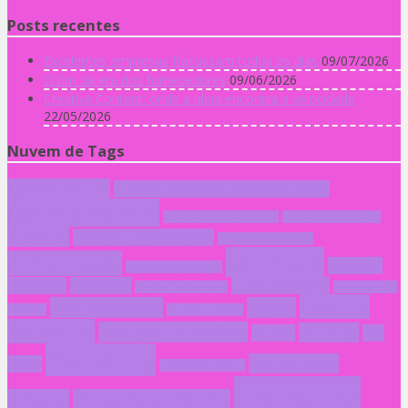
Posts recentes
Excelentes empresas fracassam todos os dias
09/07/2026
O fim da era dos fornecedores
09/06/2026
Creative Content: onde a ideia encontra a velocidade
22/05/2026
Nuvem de Tags
agencia mantra
agência; agência de marketing digital;
agência mantra
atenção do consumidor
autenticidade digital
branding
branding e performance
calendário editorial
conteúdo
comunicação
conteúdo
comunicação digital
inteligente
conversão
e-mail marketing
Dia do Consumidor
economia da
inbound
funil de vendas
google
atenção
gatilhos mentais
marketing
inteligência artificial
liderança
internet
loja
marketing
marketing de
virtual
marketing com IA
marketing
conteúdo
marketing de influência