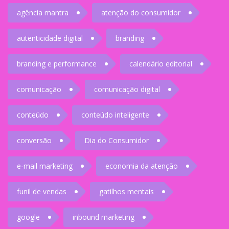
agência mantra
atenção do consumidor
autenticidade digital
branding
branding e performance
calendário editorial
comunicação
comunicação digital
conteúdo
conteúdo inteligente
conversão
Dia do Consumidor
e-mail marketing
economia da atenção
funil de vendas
gatilhos mentais
google
inbound marketing