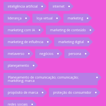
inteligência artificial
internet
liderança
loja virtual
marketing
marketing com IA
marketing de conteúdo
marketing de influência
marketing digital
metaverso
negócios
persona
planejamento
Planejamento de comunicação; comunicação;
marketing; marca
propósito de marca
proteção do consumidor
redes sociais