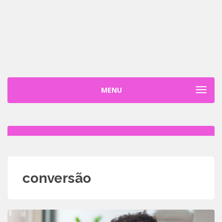
MENU
TOGGL
conversão