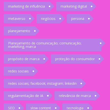
marketing de influência
marketing digital
metaverso
negócios
persona
planejamento
Planejamento de comunicação; comunicação;
marketing; marca
propósito de marca
proteção do consumidor
redes sociais
redes sociais; facebook; instagram; linkedin
regulamentação de IA
relevância de marca
SEO
slow content
tecnologia