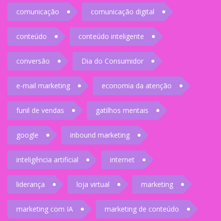
comunicação
comunicação digital
conteúdo
conteúdo inteligente
conversão
Dia do Consumidor
e-mail marketing
economia da atenção
funil de vendas
gatilhos mentais
google
inbound marketing
inteligência artificial
internet
liderança
loja virtual
marketing
marketing com IA
marketing de conteúdo