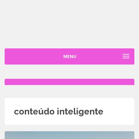
MENU
TOGGL
conteúdo inteligente