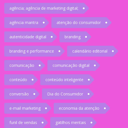
agência; agência de marketing digital;
agência mantra
atenção do consumidor
autenticidade digital
branding
branding e performance
calendário editorial
comunicação
comunicação digital
conteúdo
conteúdo inteligente
conversão
Dia do Consumidor
e-mail marketing
economia da atenção
funil de vendas
gatilhos mentais