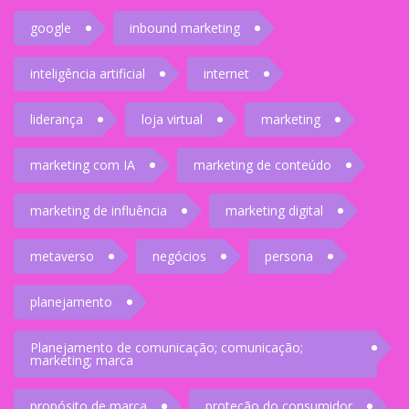
google
inbound marketing
inteligência artificial
internet
liderança
loja virtual
marketing
marketing com IA
marketing de conteúdo
marketing de influência
marketing digital
metaverso
negócios
persona
planejamento
Planejamento de comunicação; comunicação;
marketing; marca
propósito de marca
proteção do consumidor