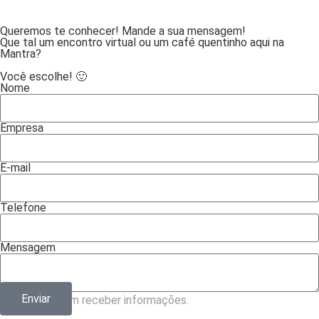
Queremos te
conhecer! Mande a
sua mensagem!
Que tal um encontro virtual
ou um café quentinho aqui
na
Mantra?
Você escolhe! 🙂
Nome
Empresa
E-mail
Telefone
Mensagem
Enviar
Concordo em receber informações.