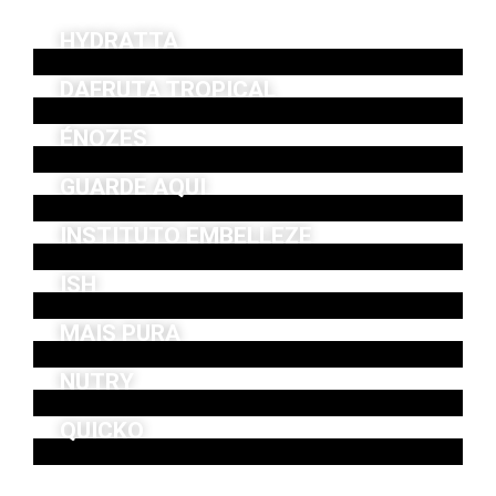
HYDRATTA
DAFRUTA TROPICAL
ÉNOZES
GUARDE AQUI
INSTITUTO EMBELLEZE
ISH
MAIS PURA
NUTRY
QUICKO