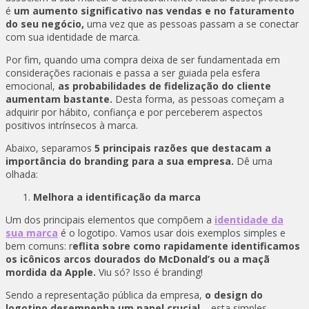
é
um aumento significativo nas vendas e no faturamento
do seu negócio,
uma vez que as pessoas passam a se conectar
com sua identidade de marca.
Por fim, quando uma compra deixa de ser fundamentada em
considerações racionais e passa a ser guiada pela esfera
emocional,
as probabilidades de fidelização do cliente
aumentam bastante.
Desta forma, as pessoas começam a
adquirir por hábito, confiança e por perceberem aspectos
positivos intrínsecos à marca.
Abaixo, separamos
5 principais razões que destacam a
importância do branding para a sua empresa.
Dê uma
olhada:
Melhora a identificação da marca
Um dos principais elementos que compõem a
identidade da
sua marca
é o logotipo. Vamos usar dois exemplos simples e
bem comuns: r
eflita sobre como rapidamente identificamos
os icônicos arcos dourados do McDonald’s ou a maçã
mordida da Apple.
Viu só? Isso é branding!
Sendo a representação pública da empresa,
o design do
logotipo desempenha um papel crucial
– esta simples