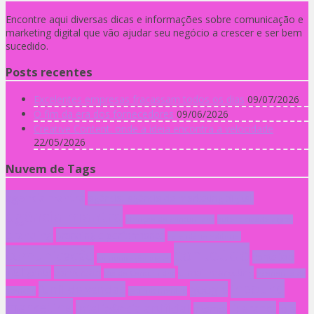
Encontre aqui diversas dicas e informações sobre comunicação e
marketing digital que vão ajudar seu negócio a crescer e ser bem
sucedido.
Posts recentes
Excelentes empresas fracassam todos os dias
09/07/2026
O fim da era dos fornecedores
09/06/2026
Creative Content: onde a ideia encontra a velocidade
22/05/2026
Nuvem de Tags
agencia mantra
agência; agência de marketing digital;
agência mantra
atenção do consumidor
autenticidade digital
branding
branding e performance
calendário editorial
conteúdo
comunicação
conteúdo
comunicação digital
inteligente
conversão
e-mail marketing
Dia do Consumidor
economia da
inbound
funil de vendas
google
atenção
gatilhos mentais
marketing
inteligência artificial
liderança
internet
loja